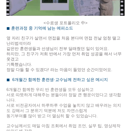
<수료생 포트폴리오 中>
◼
훈련과정 중 기억에 남는 에피소드
옆 자리 친구가 살면서 면접을 처음 본다며 면접 전날 엄청 떨고
난리법석이라
같은반 훈련생들과 선생님이 전부 달래줬던 일이 있어요.
하지만, 그 친구가 저희 반에서 가장 먼저 취업 성공을 해서 너무
웃겼고
기특했습니다.
정말 다들 할 수 있겠다! 라는 마음이 들었던 순간이었어요.
◼
6개월간 함께한 훈련생·교수님께 전하고 싶은 메시지
6개월간 함께한 우리 반 훈련생들 모두 성실하고
서로 따뜻하게 대해주는 분들이라 정말 큰 행운이었다고 생각합
니다.
서로 비전공자여서 하루하루 수업을 놓치지 않고 배우려는 의지
도 강해서 그 분위기 덕분에 저도 자연스럽게
동기부여를 많이 받고 더 열심히 할 수 있었습니다.
교수님께서도 매일 아침 조회에서 취업 조언, 실무 팁, 영상제작
마인드셋 같은